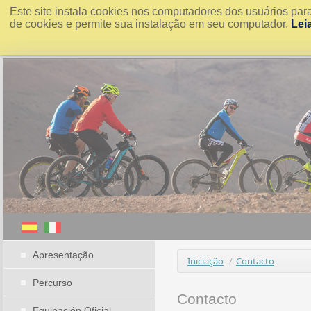
Este site instala cookies nos computadores dos usuários par
de cookies e permite sua instalação em seu computador.
Lei
Apresentação
Iniciação
/
Contacto
Percurso
Contacto
Equipación Oficial