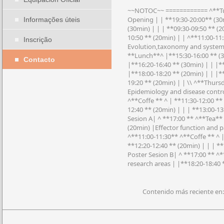
~~NOTOC~~ ============ ^**Tues
Opening | | **19:30-20:00** (30
Informações úteis
(30min) | | | **09:30-09:50 ** (
10:50 ** (20min) | | ^**11:00-11:
Inscrição
Evolution,taxonomy and systemati
**Lunch**^ |**15:30-16:00 ** (30
Contacto
|**16:20-16:40 ** (30min) | | |*
|**18:00-18:20 ** (20min) | | |*
19:20 ** (20min) | | \\ ^**Thursd
Epidemiology and disease control
^**Coffe ** ^ | **11:30-12:00 **
12:40 ** (20min) | | | **13:00-1
Sesion A| ^ **17:00 ** ^**Tea** ^
(20min) |Effector function and p
^**11:00-11:30** ^**Coffe ** ^ | 
**12:20-12:40 ** (20min) | | | *
Poster Sesion B| ^ **17:00 ** ^*
research areas | |**18:20-18:40 
Contenido más reciente en: